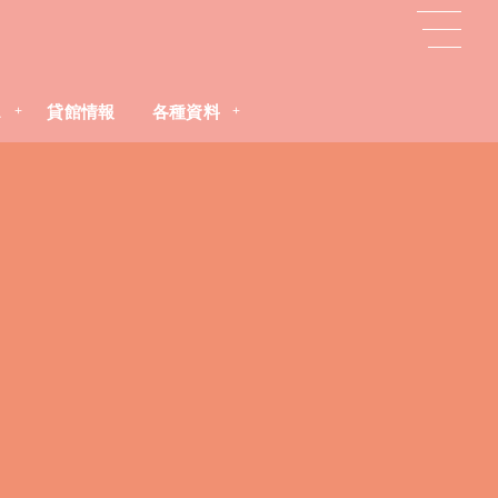
ス
貸館情報
各種資料